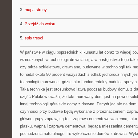
3.
mapa strony
4.
Przejdź do wpisu
5.
spis tresci
W państwie w ciągu poprzednich kilkunastu lat coraz to więcej p
wznoszonych w technologii drewnianej, a w następstwie tego tak
czy także szkieletowe, drewniane, budowane w technologii tak n
to nadal około 90 procent wszystkich siedlisk jednorodzinnych j
technologii murowanej, gdzie jako fundamentalny budulec sprzyj
Taka technika jest stosunkowo łatwa podczas budowy domu, z dru
część Polaków uważa, że taki murowany dom jest na pewno solid
innej technologii góralskie domy z drewna. Decydując się na dom
czynności przy budowie będą wykonane z przeznaczeniem zapraw
główne grupy zapraw, są to – zaprawa cementowo-wapienna, jaka 
piasku, wapna i zaprawa cementowa, będąca mieszaniną cement
pochodzenia naturalnego. To wykończenie domów z drewna. Wyko