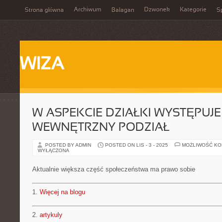
Archiwum
Dzwonek
Kategorie
Strona główna
Bałagan
Sp
WIZA
W ASPEKCIE DZIAŁKI WYSTĘPUJE
WEWNĘTRZNY PODZIAŁ
POSTED BY ADMIN
POSTED ON LIS - 3 - 2025
MOŻLIWOŚĆ K
WYŁĄCZONA
Aktualnie większa część społeczeństwa ma prawo sobie
1.
Więcej na blogu
2.
artykuly