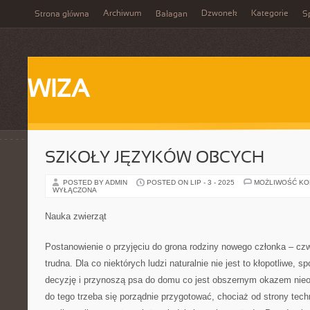
Archiwum
Dzwonek
Kategorie
Strona główna
Bałagan
Sp
WIZA
SZKOŁY JĘZYKÓW OBCYCH
POSTED BY ADMIN
POSTED ON LIP - 3 - 2025
MOŻLIWOŚĆ K
WYŁĄCZONA
Nauka zwierząt
Postanowienie o przyjęciu do grona rodziny nowego członka – cz
trudna. Dla co niektórych ludzi naturalnie nie jest to kłopotliwe, 
decyzję i przynoszą psa do domu co jest obszernym okazem nieo
do tego trzeba się porządnie przygotować, chociaż od strony tech