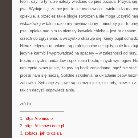
teorii, czyli o tym, że należy wiedzieć co pies pożąda. Przyda si
psa. Wydaje się, że nie jest to nic osobliwego – wielu ludzi ma ps
opiekuje, a przecież takie błogie stworzenia nie mogą uczynić nam
wskazówkę w takim razie my również damy – niestety jest to omy
psa i opieka nad nim to niemały kawałek chleba – jest to czase
orzech do zgryzienia, a wszystko okazuje się, kiedy pupil odnajdz
Nieraz jedynym ratunkiem są profesjonalne usługi typu ile kosztuj
jedynie karmić i wyprowadzać na spacery – w zależności od rasy,
trochę innych standardów i spełnienia trochę innych wymogów. Nie
następnie okazuje się, że psy są bądź zaniedbane, bądź nie stać 
prostu nam się nudzą. Solidne szkolenia na układanie psów leszno
zabawka. Sytuacje życiowe są najróżniejsze, niestety, niewielu z 
takich decyzji odpowiedzialnie.
źródło:
———————————
1.
https://femiss.pl
2.
https://filmowa.com.pl
3.
zobacz, jak to działa