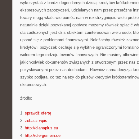
wykorzystać z bardzo legendarnych dzisiaj kredytów krótkotermin
ekspresowych zapożyczeń, udzielanych nam przez przeróżne inst
towary mogą właściwie pomóc nam w rozstrzygnięciu wielu proble
naturalnie dzięki pozyskanej gotówce możemy również spłacić wł
dla zadłużonych jest dziś obiektem zainteresowań wielu osób, k
uporać się z problemami finansowymi. Należałoby również zaznac
kredytów i pożyczek cechuje się wybitnie ograniczonymi formaln
walorem tego rodzaju towarów finansowych. Nie musimy albowie
jakichkolwiek dokumentów związanych z stworzonym przez nas z
pozyskiwanymi przez nas dochodami. Również sama decyzja kred
szybko podjęta, co też należy do plusów kredytów krótkotermino
ekspresowych.
źródło:
———————————
1.
sprawdź ofertę
2.
zobacz wpis
3.
http://dianaplus.eu
4.
http://die-gemein.de