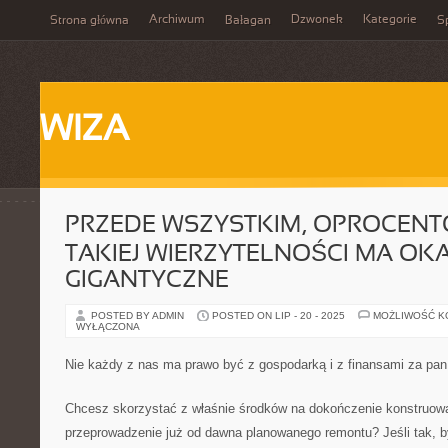
Archiwum
Dzwonek
Kategorie
Strona główna
Bałagan
Sp
WIZA
PRZEDE WSZYSTKIM, OPROCEN
TAKIEJ WIERZYTELNOŚCI MA OK
GIGANTYCZNE
POSTED BY ADMIN
POSTED ON LIP - 20 - 2025
MOŻLIWOŚĆ 
WYŁĄCZONA
Nie każdy z nas ma prawo być z gospodarką i z finansami za pan
Chcesz skorzystać z właśnie środków na dokończenie konstruow
przeprowadzenie już od dawna planowanego remontu? Jeśli tak, 