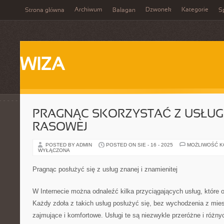
Archiwum
Dzwonek
Kategorie
Strona główna
Bałagan
Sp
WIZA
PRAGNĄC SKORZYSTAĆ Z USŁUG 
RASOWEJ
POSTED BY ADMIN
POSTED ON SIE - 16 - 2025
MOŻLIWOŚĆ 
WYŁĄCZONA
Pragnąc posłużyć się z usług znanej i znamienitej
W Internecie można odnaleźć kilka przyciągających usług, które 
Każdy zdoła z takich usług posłużyć się, bez wychodzenia z mies
zajmujące i komfortowe. Usługi te są niezwykle przeróżne i różny