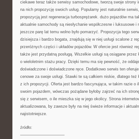
ciekawe teraz także serwisy samochodowe, tworzą swoje strony i
na nich propozycję swoich usług. Popularny jest naturalnie serwi
propozycją jest regeneracja turbosprężarek. dużo pojazdów ma t
aktualnie samochody są niesłychanie współczesne i luksusowe i m
jeszcze parę lat temu wolno było pomarzyć. Propozycja tego serwi
dzisiejsza i bardzo bogata, znajdują się w niej usługi scalone z re
przeróżnych części i układów pojazdów. W ofercie jest również re
także jest przydatną posługą. Wszelkie usługi są osiągane prze
o wieloletnim stażu pracy. Dzięki temu ma się pewność, że oddaj
doświadczone i doświadczone ręce. Dodatkowo serwis ten oferuje
cenowe za swoje usługi. Stawki te są całkiem niskie, dlatego też 
z ich propozycji. Oferta jest bardzo fascynująca, w takim razie o i
swoim pojazdem, wówczas pożądane byłoby zajrzeć na ich stronę
się z serwisem, o ile mieszka się w jego okolicy. Strona interneto
aktualizowana, by zawsze były na niej świeże informacje i aktualne
najistotniejsze.
źródło:
———————————