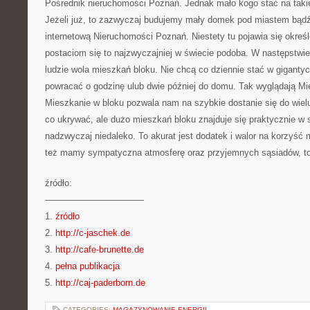
Pośrednik nieruchomości Poznań. Jednak mało kogo stać na takie
Jeżeli już, to zazwyczaj budujemy mały domek pod miastem bąd
internetową Nieruchomości Poznań. Niestety tu pojawia się okreś
postaciom się to najzwyczajniej w świecie podoba. W następstwi
ludzie wola mieszkań bloku. Nie chcą co dziennie stać w giganty
powracać o godzinę ulub dwie później do domu. Tak wyglądają M
Mieszkanie w bloku pozwala nam na szybkie dostanie się do wiel
co ukrywać, ale dużo mieszkań bloku znajduje się praktycznie w
nadzwyczaj niedaleko. To akurat jest dodatek i walor na korzyść 
też mamy sympatyczna atmosferę oraz przyjemnych sąsiadów, to
źródło:
———————————
1.
źródło
2.
http://c-jaschek.de
3.
http://cafe-brunette.de
4.
pełna publikacja
5.
http://caj-paderborn.de
CATEGORIES:
MAGAZYNOWANIE ENERGII