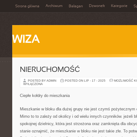
Archiwum
Dzwonek
Kategorie
Strona główna
Bałagan
Sp
WIZA
NIERUCHOMOŚĆ
POSTED BY ADMIN
POSTED ON LIP - 17 - 2025
MOŻLIWOŚĆ 
WYŁĄCZONA
Ciepłe kołdry do mieszkania
Mieszkanie w bloku dla dużej grupy nie jest czymś pożytecznym
Mimo to to zależy od okolicy i od wielu innych czynników. jeżeli 
spokojnej dzielnicy, która jest strzeżona oraz zamknięta dla obc
stanie oznajmić, że mieszkanie w bloku nie jest takie złe. To po