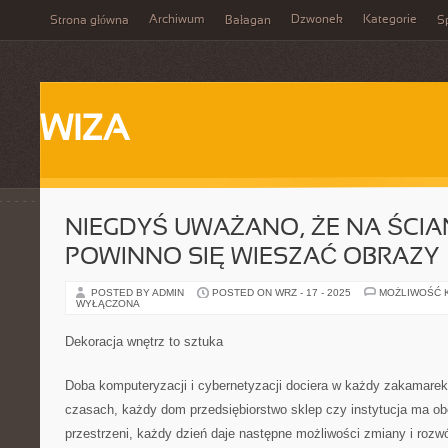
Archiwum
Dzwonek
Kategorie
Strona główna
Bałagan
Sp
WIZA
NIEGDYŚ UWAŻANO, ŻE NA ŚCI
POWINNO SIĘ WIESZAĆ OBRAZY
POSTED BY ADMIN
POSTED ON WRZ - 17 - 2025
MOŻLIWOŚĆ 
WYŁĄCZONA
Dekoracja wnętrz to sztuka
Doba komputeryzacji i cybernetyzacji dociera w każdy zakamarek
czasach, każdy dom przedsiębiorstwo sklep czy instytucja ma ob
przestrzeni, każdy dzień daje następne możliwości zmiany i rozwój