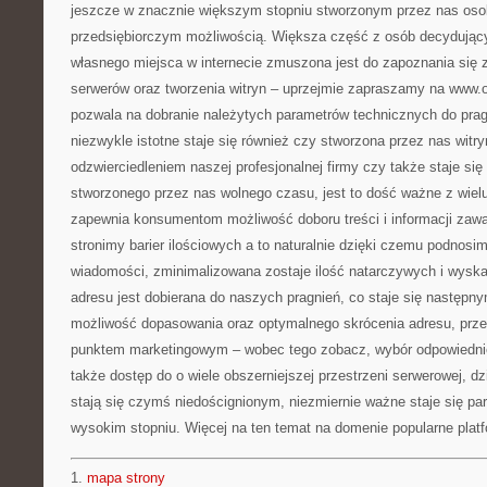
jeszcze w znacznie większym stopniu stworzonym przez nas oso
przedsiębiorczym możliwością. Większa część z osób decydujący
własnego miejsca w internecie zmuszona jest do zapoznania się 
serwerów oraz tworzenia witryn – uprzejmie zapraszamy na www.o
pozwala na dobranie należytych parametrów technicznych do pragn
niezwykle istotne staje się również czy stworzona przez nas witr
odzwierciedleniem naszej profesjonalnej firmy czy także staje si
stworzonego przez nas wolnego czasu, jest to dość ważne z wiel
zapewnia konsumentom możliwość doboru treści i informacji za
stronimy barier ilościowych a to naturalnie dzięki czemu podno
wiadomości, zminimalizowana zostaje ilość natarczywych i wyska
adresu jest dobierana do naszych pragnień, co staje się następny
możliwość dopasowania oraz optymalnego skrócenia adresu, prze
punktem marketingowym – wobec tego zobacz, wybór odpowiedni
także dostęp do o wiele obszerniejszej przestrzeni serwerowej, d
stają się czymś niedoścignionym, niezmiernie ważne staje się pa
wysokim stopniu. Więcej na ten temat na domenie popularne plat
1.
mapa strony