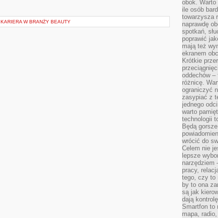
obok. Warto 
ile osób bard
towarzysza 
 KARIERA W BRANŻY BEAUTY
naprawdę ob
spotkań, słu
poprawić jak
mają też wym
ekranem obci
Krótkie prze
przeciągnięci
oddechów – t
różnicę. War
ograniczyć n
zasypiać z t
jednego odci
warto pamięt
technologii 
Będą gorsze 
powiadomien
wrócić do sw
Celem nie je
lepsze wybor
narzędziem 
pracy, relac
tego, czy t
by to ona za
są jak kiero
dają kontro
Smartfon to 
mapa, radio,