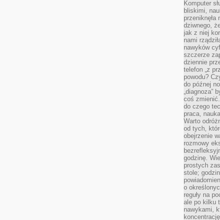
Komputer słu
bliskimi, na
przeniknęła 
dziwnego, że
jak z niej k
nami rządzi
nawyków cyf
szczerze zap
dziennie pr
telefon „z p
powodu? Czy 
do późnej n
„diagnoza” b
coś zmienić.
do czego te
praca, nauka,
Warto odróżn
od tych, któ
obejrzenie w
rozmowy eksp
bezrefleksyj
godzinę. Wi
prostych zas
stole; godz
powiadomien
o określonyc
reguły na p
ale po kilku
nawykami, kt
koncentracj