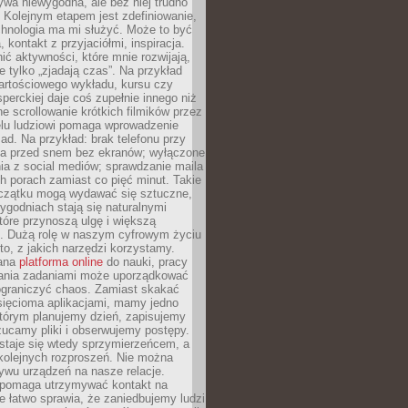
ywa niewygodna, ale bez niej trudno
 Kolejnym etapem jest zdefiniowanie,
chnologia ma mi służyć. Może to być
 kontakt z przyjaciółmi, inspiracja.
ić aktywności, które mnie rozwijają,
re tylko „zjadają czas”. Na przykład
artościowego wykładu, kursu czy
erckiej daje coś zupełnie innego niż
ne scrollowanie krótkich filmików przez
elu ludziowi pomaga wprowadzenie
ad. Na przykład: brak telefonu przy
ina przed snem bez ekranów; wyłączone
ia z social mediów; sprawdzanie maila
h porach zamiast co pięć minut. Takie
oczątku mogą wydawać się sztuczne,
 tygodniach stają się naturalnymi
óre przynoszą ulgę i większą
ę. Dużą rolę w naszym cyfrowym życiu
to, z jakich narzędzi korzystamy.
rana
platforma online
do nauki, pracy
ania zadaniami może uporządkować
ograniczyć chaos. Zamiast skakać
sięcioma aplikacjami, mamy jedno
którym planujemy dzień, zapisujemy
ucamy pliki i obserwujemy postępy.
staje się wtedy sprzymierzeńcem, a
kolejnych rozproszeń. Nie można
ywu urządzeń na nasze relacje.
 pomaga utrzymywać kontakt na
le łatwo sprawia, że zaniedbujemy ludzi