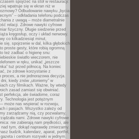
czasem spojrzeć na stół w restauracji:
ziej wpatruje się w ekran niż w
rozmowy? Odbudowanie nawyku „bycia
ecnym” – odkładania telefonu podczas
chania z uwagą – może diametralnie
ość relacji. Zdrowe nawyki cyfrowe
iar fizyczny. Długie siedzenie przed
ąża kręgosłup, oczy i układ nerwowy.
rwy co kilkadziesiąt minut,
e się, spojrzenie w dal, kilka głębokich
o proste gesty, które robią ogromną
to też zadbać o higienę snu:
iebieskie światło wieczorem, nie
elefonem w ręku, unikać „jeszcze
nka” tuż przed północą. Na koniec
ać, że zdrowe korzystanie z
to proces, a nie jednorazowa decyzja.
dni, kiedy znów „utoniemy” w
iach czy filmikach. Ważne, by wtedy
oich zasad zamiast się obwiniać.
st perfekcja, ale świadome, coraz
y. Technologia jest potężnym
— może nas wspierać w rozwoju,
jach i pasjach. Wszystko zależy od
o my zarządzamy nią, czy pozwalamy,
rządzała nami. Zdrowe nawyki cyfrowe
wnica: nie zabierają nam prędkości, ale
lę nad tym, dokąd naprawdę zmierzamy.
nasz budzik, kalendarz, aparat, portfel,
 gazeta i centrum rozrywki w jednym.