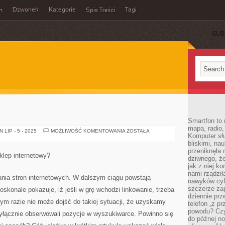
Dzwonek
Kategorie
Tagi
n
Spis Treści
SUB
Smartfon to 
mapa, radio,
MINI
LIP - 5 - 2025
MOŻLIWOŚĆ KOMENTOWANIA
ZOSTAŁA
Komputer słu
NOTEBOOK
bliskimi, na
przeniknęła 
lep internetowy?
dziwnego, że
jak z niej k
nami rządzi
ania stron internetowych. W dalszym ciągu powstają
nawyków cyf
szczerze zap
oskonale pokazuje, iż jeśli w grę wchodzi linkowanie, trzeba
dziennie pr
ym razie nie może dojść do takiej sytuacji, że uzyskamy
telefon „z p
powodu? Czy 
wyłącznie obserwowali pozycje w wyszukiwarce. Powinno się
do późnej n