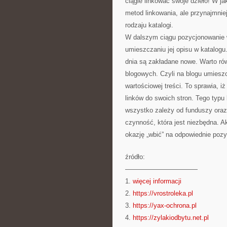
ciągle linkować swoje dzieło! W j
metod linkowania, ale przynajmn
rodzaju katalogi.
W dalszym ciągu pozycjonowanie wi
umieszczaniu jej opisu w katalogu
dnia są zakładane nowe. Warto ró
blogowych. Czyli na blogu umieszc
wartościowej treści. To sprawia, 
linków do swoich stron. Tego typu
wszystko zależy od funduszy oraz 
czynność, która jest niezbędna. Ak
okazję „wbić” na odpowiednie pozyc
źródło:
———————————
1.
więcej informacji
2.
https://vrostroleka.pl
3.
https://yax-ochrona.pl
4.
https://zylakiodbytu.net.pl