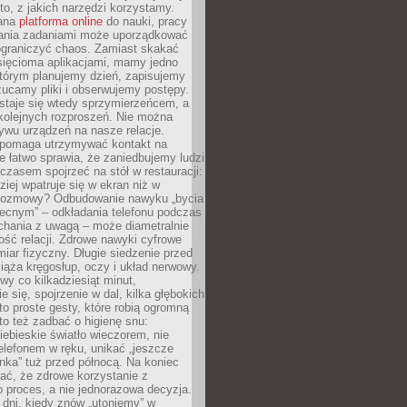
to, z jakich narzędzi korzystamy.
rana
platforma online
do nauki, pracy
ania zadaniami może uporządkować
ograniczyć chaos. Zamiast skakać
sięcioma aplikacjami, mamy jedno
którym planujemy dzień, zapisujemy
ucamy pliki i obserwujemy postępy.
staje się wtedy sprzymierzeńcem, a
kolejnych rozproszeń. Nie można
ywu urządzeń na nasze relacje.
 pomaga utrzymywać kontakt na
le łatwo sprawia, że zaniedbujemy ludzi
czasem spojrzeć na stół w restauracji:
ziej wpatruje się w ekran niż w
rozmowy? Odbudowanie nawyku „bycia
ecnym” – odkładania telefonu podczas
chania z uwagą – może diametralnie
ość relacji. Zdrowe nawyki cyfrowe
iar fizyczny. Długie siedzenie przed
ąża kręgosłup, oczy i układ nerwowy.
rwy co kilkadziesiąt minut,
e się, spojrzenie w dal, kilka głębokich
o proste gesty, które robią ogromną
to też zadbać o higienę snu:
iebieskie światło wieczorem, nie
elefonem w ręku, unikać „jeszcze
nka” tuż przed północą. Na koniec
ać, że zdrowe korzystanie z
to proces, a nie jednorazowa decyzja.
dni, kiedy znów „utoniemy” w