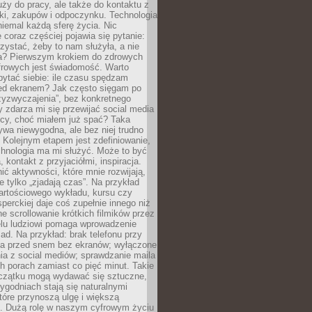
ży do pracy, ale także do kontaktu z
uki, zakupów i odpoczynku. Technologia
niemal każdą sferę życia. Nic
 coraz częściej pojawia się pytanie:
orzystać, żeby to nam służyła, a nie
ła? Pierwszym krokiem do zdrowych
rowych jest świadomość. Warto
ytać siebie: ile czasu spędzam
zed ekranem? Jak często sięgam po
rzyzwyczajenia”, bez konkretnego
zdarza mi się przewijać social media
ocy, choć miałem już spać? Taka
ywa niewygodna, ale bez niej trudno
 Kolejnym etapem jest zdefiniowanie,
chnologia ma mi służyć. Może to być
 kontakt z przyjaciółmi, inspiracja.
ić aktywności, które mnie rozwijają,
re tylko „zjadają czas”. Na przykład
artościowego wykładu, kursu czy
erckiej daje coś zupełnie innego niż
ne scrollowanie krótkich filmików przez
elu ludziowi pomaga wprowadzenie
ad. Na przykład: brak telefonu przy
ina przed snem bez ekranów; wyłączone
ia z social mediów; sprawdzanie maila
h porach zamiast co pięć minut. Takie
oczątku mogą wydawać się sztuczne,
 tygodniach stają się naturalnymi
óre przynoszą ulgę i większą
ę. Dużą rolę w naszym cyfrowym życiu