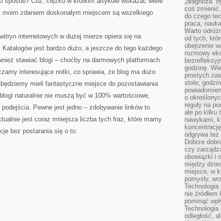
aki sposób? Cóż, ciężko w krótkim artykule wskazać wiele
„diagnoza” b
coś zmienić.
iej moim zdaniem doskonałym miejscem są wszelkiego
do czego te
praca, nauka,
Warto odróżn
tryn internetowych w dużej mierze opiera się na
od tych, któ
obejrzenie w
. Katalogów jest bardzo dużo, a jeszcze do tego każdego
rozmowy eksp
wnież stawiać blogi – choćby na darmowych platformach
bezrefleksyj
godzinę. Wi
zamy interesujące notki, co sprawia, że blog ma dużo
prostych zas
stole; godz
iż będziemy mieli fantastyczne miejsce do pozostawiania
powiadomien
 blogi naturalnie nie muszą być w 100% wartościowe,
o określonyc
reguły na p
podejścia. Pewne jest jedno – zdobywanie linków to
ale po kilku
tualnie jest coraz mniejsza liczba tych fraz, które mamy
nawykami, kt
koncentracj
je bez postarania się o to.
odgrywa też 
Dobrze dob
czy zarządz
obowiązki i 
między dzie
miejsce, w 
pomysły, wrz
Technologia 
nie źródłem 
pominąć wpł
Technologia
odległość, a