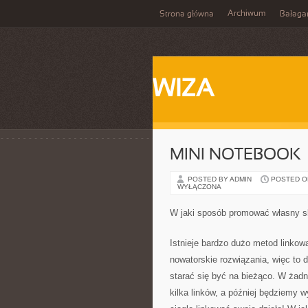
Archiwum
Strona główna
Bałaga
WIZA
MINI NOTEBOOK
POSTED BY ADMIN
POSTED ON 
WYŁĄCZONA
W jaki sposób promować własny sk
Istnieje bardzo dużo metod linkow
nowatorskie rozwiązania, więc to d
starać się być na bieżąco. W żadn
kilka linków, a później będziemy 