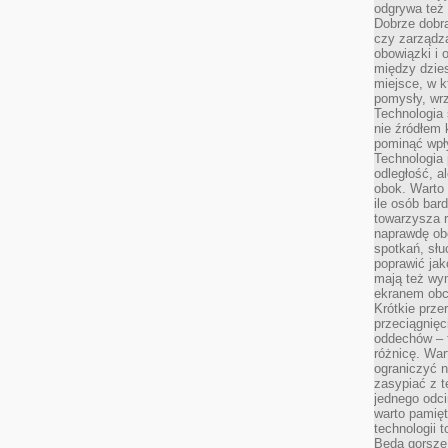
odgrywa też 
Dobrze dob
czy zarządz
obowiązki i 
między dzie
miejsce, w 
pomysły, wrz
Technologia 
nie źródłem 
pominąć wpł
Technologia
odległość, a
obok. Warto 
ile osób bard
towarzysza 
naprawdę ob
spotkań, słu
poprawić jak
mają też wym
ekranem obci
Krótkie prze
przeciągnięci
oddechów – t
różnicę. War
ograniczyć n
zasypiać z t
jednego odci
warto pamięt
technologii 
Będą gorsze 