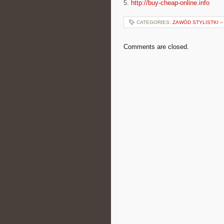
5.
http://buy-cheap-online.info
CATEGORIES:
ZAWÓD STYLISTKI –
Comments are closed.