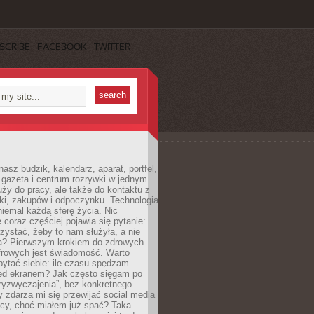
SCRIBE
FACEBOOK
TWITTER
nasz budzik, kalendarz, aparat, portfel,
 gazeta i centrum rozrywki w jednym.
ży do pracy, ale także do kontaktu z
uki, zakupów i odpoczynku. Technologia
niemal każdą sferę życia. Nic
 coraz częściej pojawia się pytanie:
orzystać, żeby to nam służyła, a nie
ła? Pierwszym krokiem do zdrowych
rowych jest świadomość. Warto
ytać siebie: ile czasu spędzam
zed ekranem? Jak często sięgam po
rzyzwyczajenia”, bez konkretnego
zdarza mi się przewijać social media
ocy, choć miałem już spać? Taka