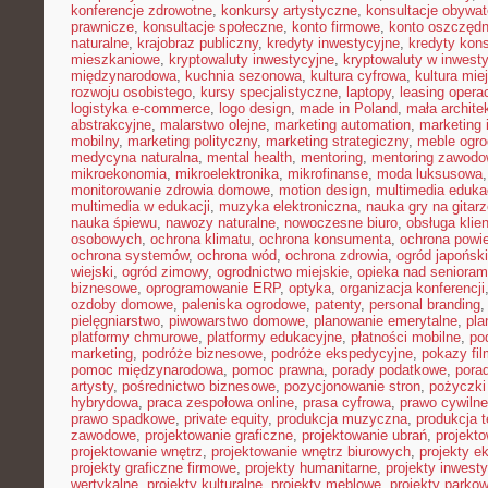
konferencje zdrowotne
,
konkursy artystyczne
,
konsultacje obywat
prawnicze
,
konsultacje społeczne
,
konto firmowe
,
konto oszczęd
naturalne
,
krajobraz publiczny
,
kredyty inwestycyjne
,
kredyty kon
mieszkaniowe
,
kryptowaluty inwestycyjne
,
kryptowaluty w inwest
międzynarodowa
,
kuchnia sezonowa
,
kultura cyfrowa
,
kultura mie
rozwoju osobistego
,
kursy specjalistyczne
,
laptopy
,
leasing opera
logistyka e-commerce
,
logo design
,
made in Poland
,
mała archite
abstrakcyjne
,
malarstwo olejne
,
marketing automation
,
marketing 
mobilny
,
marketing polityczny
,
marketing strategiczny
,
meble ogr
medycyna naturalna
,
mental health
,
mentoring
,
mentoring zawodo
mikroekonomia
,
mikroelektronika
,
mikrofinanse
,
moda luksusowa
monitorowanie zdrowia domowe
,
motion design
,
multimedia eduka
multimedia w edukacji
,
muzyka elektroniczna
,
nauka gry na gitar
nauka śpiewu
,
nawozy naturalne
,
nowoczesne biuro
,
obsługa klien
osobowych
,
ochrona klimatu
,
ochrona konsumenta
,
ochrona powie
ochrona systemów
,
ochrona wód
,
ochrona zdrowia
,
ogród japoński
wiejski
,
ogród zimowy
,
ogrodnictwo miejskie
,
opieka nad senioram
biznesowe
,
oprogramowanie ERP
,
optyka
,
organizacja konferencji
ozdoby domowe
,
paleniska ogrodowe
,
patenty
,
personal branding
pielęgniarstwo
,
piwowarstwo domowe
,
planowanie emerytalne
,
pla
platformy chmurowe
,
platformy edukacyjne
,
płatności mobilne
,
po
marketing
,
podróże biznesowe
,
podróże ekspedycyjne
,
pokazy fi
pomoc międzynarodowa
,
pomoc prawna
,
porady podatkowe
,
pora
artysty
,
pośrednictwo biznesowe
,
pozycjonowanie stron
,
pożyczki
hybrydowa
,
praca zespołowa online
,
prasa cyfrowa
,
prawo cywiln
prawo spadkowe
,
private equity
,
produkcja muzyczna
,
produkcja t
zawodowe
,
projektowanie graficzne
,
projektowanie ubrań
,
projekto
projektowanie wnętrz
,
projektowanie wnętrz biurowych
,
projekty e
projekty graficzne firmowe
,
projekty humanitarne
,
projekty inwest
wertykalne
,
projekty kulturalne
,
projekty meblowe
,
projekty parko