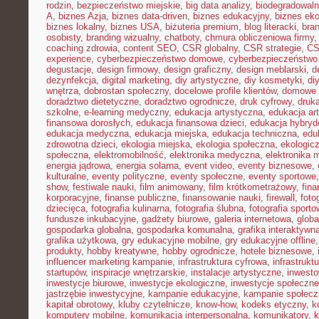
rodzin
,
bezpieczeństwo miejskie
,
big data analizy
,
biodegradowaln
A
,
biznes Azja
,
biznes data-driven
,
biznes edukacyjny
,
biznes eko
biznes lokalny
,
biznes USA
,
biżuteria premium
,
blog literacki
,
bra
osobisty
,
branding wizualny
,
chatboty
,
chmura obliczeniowa firmy
coaching zdrowia
,
content SEO
,
CSR globalny
,
CSR strategie
,
CS
experience
,
cyberbezpieczeństwo domowe
,
cyberbezpieczeństwo
degustacje
,
design firmowy
,
design graficzny
,
design meblarski
,
d
dezynfekcja
,
digital marketing
,
diy artystyczne
,
diy kosmetyki
,
di
wnętrza
,
dobrostan społeczny
,
docelowe profile klientów
,
domowe 
doradztwo dietetyczne
,
doradztwo ogrodnicze
,
druk cyfrowy
,
druka
szkolne
,
e-learning medyczny
,
edukacja artystyczna
,
edukacja ar
finansowa dorosłych
,
edukacja finansowa dzieci
,
edukacja hybry
edukacja medyczna
,
edukacja miejska
,
edukacja techniczna
,
edu
zdrowotna dzieci
,
ekologia miejska
,
ekologia społeczna
,
ekologic
społeczna
,
elektromobilność
,
elektronika medyczna
,
elektronika 
energia jądrowa
,
energia solarna
,
event video
,
eventy biznesowe
,
kulturalne
,
eventy polityczne
,
eventy społeczne
,
eventy sportowe
show
,
festiwale nauki
,
film animowany
,
film krótkometrażowy
,
fin
korporacyjne
,
finanse publiczne
,
finansowanie nauki
,
firewall
,
foto
dziecięca
,
fotografia kulinarna
,
fotografia ślubna
,
fotografia sport
fundusze inkubacyjne
,
gadżety biurowe
,
galeria internetowa
,
globa
gospodarka globalna
,
gospodarka komunalna
,
grafika interaktywn
grafika użytkowa
,
gry edukacyjne mobilne
,
gry edukacyjne offline
produkty
,
hobby kreatywne
,
hobby ogrodnicze
,
hotele biznesowe
,
influencer marketing kampanie
,
infrastruktura cyfrowa
,
infrastrukt
startupów
,
inspiracje wnętrzarskie
,
instalacje artystyczne
,
inwesto
inwestycje biurowe
,
inwestycje ekologiczne
,
inwestycje społeczne
jastrzębie inwestycyjne
,
kampanie edukacyjne
,
kampanie społecz
kapitał obrotowy
,
kluby czytelnicze
,
know-how
,
kodeks etyczny
,
k
komputery mobilne
,
komunikacja interpersonalna
,
komunikatory
,
k