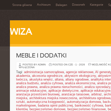
Archiwum
Dzwonek
Kategorie
Strona główna
Bałagan
Sp
WIZA
MEBLE I DODATKI
POSTED BY ADMIN
POSTED ON CZE - 1 - 2026
MOŻLIWOŚĆ K
WYŁĄCZONA
Tagi:
administracja samorządowa
,
agencje reklamowe
,
AI genera
akademia
,
akcesoria ogrodnicze
,
aktywizm ekologiczny
,
aktywizm
twórcza
,
akustyka wnętrz
,
altana
,
altany ogrodowe
,
analityka inte
analiza budżetu
,
analiza cyfrowa
,
analiza ekonomiczna
,
analiza p
analiza prawna
,
analiza prawna nieruchomości
,
analiza sprzedaży
animacje edukacyjne
,
aplikacje dietetyczne
,
aplikacje edukacyjne
aranżacja przestrzeni biurowej
,
aranżacje tarasowe
,
arbitraż
,
archi
miejska
,
architektura miejska nowoczesna
,
architektura ogrodowa
sztuki
,
automatyczna księgowość
,
automatyzacja domowa
,
back
marketingowe
,
badania opinii publicznej
,
bankowość cyfrowa
,
ban
klientów
,
bezpieczeństwo domowe
,
bezpieczeństwo finansowe
,
be