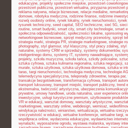
edukacyjne
,
projekty społeczne miejskie
,
przestrzeń coworkingow
przestrzeń publiczna
,
przestrzeń wirtualna
,
przyjazna przestrzeń 
reklama natywna
,
relacje biznesowe
,
relacje medialne
,
remarketin
domowe
,
robotyka medyczna
,
rodzinne finanse
,
rodzinne inwestyc
rozwój osobisty online
,
rynek lokalny
,
rynek nieruchomości
,
rynek
rysunek techniczny
,
seed capital
,
SEO techniczne
,
sieć 5G
,
siec
routine
,
smart budynki
,
smart city
,
smart city technologie
,
smart e
społeczna odpowiedzialność
,
społeczności lokalne
,
sponsoring w
networkingowe biznesowe
,
sprzęt medyczny przenośny
,
sprzęt te
strategia marki
,
strategia PR
,
strategie marketingowe
,
strategie r
photography
,
styl glamour
,
styl klasyczny
,
styl pracy zdalnej
,
styl
naturalne
,
systemy CRM w sprzedaży
,
systemy dokumentów
,
sys
inteligentnego domu
,
systemy IT
,
systemy nawadniające
,
systemy
projekty
,
szkoła muzyczna
,
szkoła tańca
,
szkoły policealne
,
sztuc
sztuka cyfrowa
,
sztuka kulinarna regionalna
,
sztuka negocjacji
,
sz
murale
,
sztuka użytkowa
,
sztuka użytkowa domowa
,
sztuka w int
taras
,
targi nieruchomości
,
technologia medyczna
,
technologie A
telemedycyna specjalistyczna
,
teleporady zdrowotne
,
terapia par
,
transakcje bezgotówkowe
,
transformacja cyfrowa
,
transport auto
transport luksusowy
,
transport miejski
,
transport publiczny
,
trend 
ekstremalna
,
twórczość artystyczna
,
ubezpieczenia komunikacyj
prywatne
,
umowy handlowe
,
uroda naturalna
,
user experience onli
inwestycyjne
,
usługi turystyczne premium
,
użytkowanie produktó
VR w edukacji
,
warsztat domowy
,
warsztaty artystyczne
,
warsztat
marketingowe
,
warsztaty online
,
webdesign
,
wernisaż
,
wideofilmo
windykacja należności
,
winiarstwo
,
wirtualizacja
,
wirtualna rzeczy
rzeczywistość w edukacji
,
wirtualne konferencje
,
wirtualne targi
,
w
współpraca online
,
wydarzenia edukacyjne
,
wydawnictwo internet
wynalazki
,
wyposażenie ogrodu
,
wystawa malarska
,
wystawy inte
zarządzanie biurem
,
zarządzanie domowym budżetem
,
zarządzan