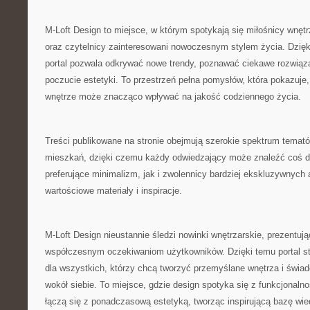
M-Loft Design to miejsce, w którym spotykają się miłośnicy wnętr
oraz czytelnicy zainteresowani nowoczesnym stylem życia. Dzię
portal pozwala odkrywać nowe trendy, poznawać ciekawe rozwiąza
poczucie estetyki. To przestrzeń pełna pomysłów, która pokazuje
wnętrze może znacząco wpływać na jakość codziennego życia.
Treści publikowane na stronie obejmują szerokie spektrum temat
mieszkań, dzięki czemu każdy odwiedzający może znaleźć coś dl
preferujące minimalizm, jak i zwolennicy bardziej ekskluzywnych a
wartościowe materiały i inspiracje.
M-Loft Design nieustannie śledzi nowinki wnętrzarskie, prezentuj
współczesnym oczekiwaniom użytkowników. Dzięki temu portal st
dla wszystkich, którzy chcą tworzyć przemyślane wnętrza i świa
wokół siebie. To miejsce, gdzie design spotyka się z funkcjonal
łączą się z ponadczasową estetyką, tworząc inspirującą bazę wi