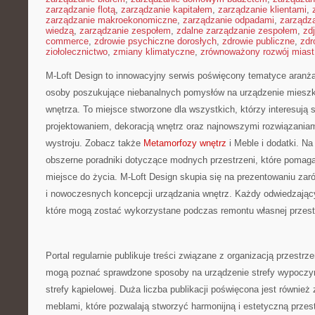
zarządzanie flotą
,
zarządzanie kapitałem
,
zarządzanie klientami
,
zarządzanie makroekonomiczne
,
zarządzanie odpadami
,
zarządz
wiedzą
,
zarządzanie zespołem
,
zdalne zarządzanie zespołem
,
zd
commerce
,
zdrowie psychiczne dorosłych
,
zdrowie publiczne
,
zdr
ziołolecznictwo
,
zmiany klimatyczne
,
zrównoważony rozwój miast
M-Loft Design to innowacyjny serwis poświęcony tematyce aranżacj
osoby poszukujące niebanalnych pomysłów na urządzenie miesz
wnętrza. To miejsce stworzone dla wszystkich, którzy interesują
projektowaniem, dekoracją wnętrz oraz najnowszymi rozwiązaniam
wystroju. Zobacz także
Metamorfozy wnętrz
i Meble i dodatki. Na
obszerne poradniki dotyczące modnych przestrzeni, które pomag
miejsce do życia. M-Loft Design skupia się na prezentowaniu zar
i nowoczesnych koncepcji urządzania wnętrz. Każdy odwiedzający
które mogą zostać wykorzystane podczas remontu własnej przest
Portal regularnie publikuje treści związane z organizacją przestrze
mogą poznać sprawdzone sposoby na urządzenie strefy wypoczynk
strefy kąpielowej. Duża liczba publikacji poświęcona jest równi
meblami, które pozwalają stworzyć harmonijną i estetyczną przes