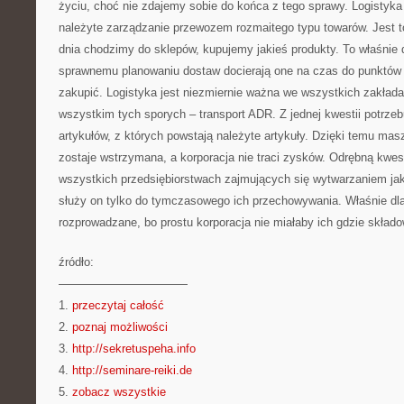
życiu, choć nie zdajemy sobie do końca z tego sprawy. Logistyka
należyte zarządzanie przewozem rozmaitego typu towarów. Jest t
dnia chodzimy do sklepów, kupujemy jakieś produkty. To właśnie d
sprawnemu planowaniu dostaw docierają one na czas do punktów
zakupić. Logistyka jest niezmiernie ważna we wszystkich zakład
wszystkim tych sporych – transport ADR. Z jednej kwestii potrzeb
artykułów, z których powstają należyte artykuły. Dzięki temu masz
zostaje wstrzymana, a korporacja nie traci zysków. Odrębną kwest
wszystkich przedsiębiorstwach zajmujących się wytwarzaniem jaki
służy on tylko do tymczasowego ich przechowywania. Właśnie dl
rozprowadzane, bo prostu korporacja nie miałaby ich gdzie skład
źródło:
———————————
1.
przeczytaj całość
2.
poznaj możliwości
3.
http://sekretuspeha.info
4.
http://seminare-reiki.de
5.
zobacz wszystkie