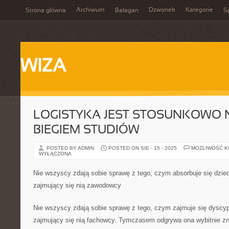
Archiwum
Dzwonek
Kategorie
Strona główna
Bałagan
Sp
WIZA
LOGISTYKA JEST STOSUNKOWO
BIEGIEM STUDIÓW
POSTED BY ADMIN
POSTED ON SIE - 15 - 2025
MOŻLIWOŚĆ 
WYŁĄCZONA
Nie wszyscy zdają sobie sprawę z tego, czym absorbuje się dzied
zajmujący się nią zawodowcy
Nie wszyscy zdają sobie sprawę z tego, czym zajmuje się dyscypl
zajmujący się nią fachowcy. Tymczasem odgrywa ona wybitnie z