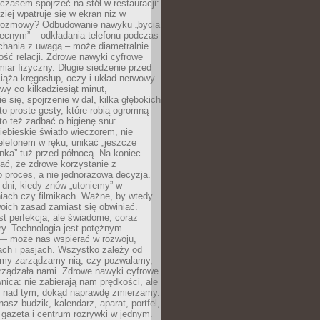
czasem spojrzeć na stół w restauracji:
ziej wpatruje się w ekran niż w
rozmowy? Odbudowanie nawyku „bycia
ecnym” – odkładania telefonu podczas
chania z uwagą – może diametralnie
ość relacji. Zdrowe nawyki cyfrowe
iar fizyczny. Długie siedzenie przed
ąża kręgosłup, oczy i układ nerwowy.
rwy co kilkadziesiąt minut,
e się, spojrzenie w dal, kilka głębokich
o proste gesty, które robią ogromną
to też zadbać o higienę snu:
iebieskie światło wieczorem, nie
elefonem w ręku, unikać „jeszcze
nka” tuż przed północą. Na koniec
ać, że zdrowe korzystanie z
to proces, a nie jednorazowa decyzja.
dni, kiedy znów „utoniemy” w
iach czy filmikach. Ważne, by wtedy
oich zasad zamiast się obwiniać.
st perfekcja, ale świadome, coraz
y. Technologia jest potężnym
— może nas wspierać w rozwoju,
jach i pasjach. Wszystko zależy od
o my zarządzamy nią, czy pozwalamy,
rządzała nami. Zdrowe nawyki cyfrowe
wnica: nie zabierają nam prędkości, ale
lę nad tym, dokąd naprawdę zmierzamy.
nasz budzik, kalendarz, aparat, portfel,
 gazeta i centrum rozrywki w jednym.