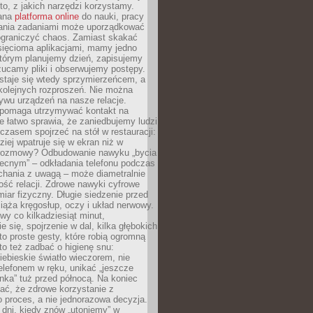
to, z jakich narzędzi korzystamy.
rana
platforma online
do nauki, pracy
ania zadaniami może uporządkować
ograniczyć chaos. Zamiast skakać
sięcioma aplikacjami, mamy jedno
którym planujemy dzień, zapisujemy
ucamy pliki i obserwujemy postępy.
staje się wtedy sprzymierzeńcem, a
kolejnych rozproszeń. Nie można
ywu urządzeń na nasze relacje.
 pomaga utrzymywać kontakt na
le łatwo sprawia, że zaniedbujemy ludzi
czasem spojrzeć na stół w restauracji:
ziej wpatruje się w ekran niż w
rozmowy? Odbudowanie nawyku „bycia
ecnym” – odkładania telefonu podczas
chania z uwagą – może diametralnie
ość relacji. Zdrowe nawyki cyfrowe
iar fizyczny. Długie siedzenie przed
ąża kręgosłup, oczy i układ nerwowy.
rwy co kilkadziesiąt minut,
e się, spojrzenie w dal, kilka głębokich
o proste gesty, które robią ogromną
to też zadbać o higienę snu:
iebieskie światło wieczorem, nie
elefonem w ręku, unikać „jeszcze
nka” tuż przed północą. Na koniec
ać, że zdrowe korzystanie z
to proces, a nie jednorazowa decyzja.
dni, kiedy znów „utoniemy” w