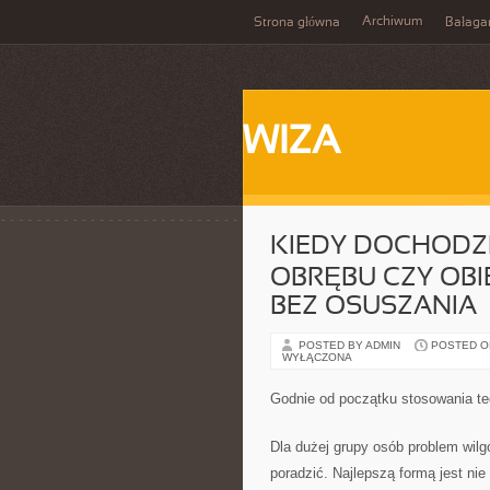
Archiwum
Strona główna
Bałaga
WIZA
KIEDY DOCHODZ
OBRĘBU CZY OBI
BEZ OSUSZANIA
POSTED BY ADMIN
POSTED ON 
WYŁĄCZONA
Godnie od początku stosowania te
Dla dużej grupy osób problem wilgo
poradzić. Najlepszą formą jest ni