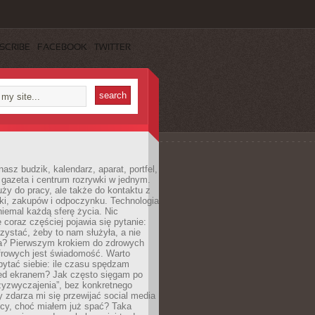
SCRIBE
FACEBOOK
TWITTER
nasz budzik, kalendarz, aparat, portfel,
 gazeta i centrum rozrywki w jednym.
ży do pracy, ale także do kontaktu z
uki, zakupów i odpoczynku. Technologia
niemal każdą sferę życia. Nic
 coraz częściej pojawia się pytanie:
orzystać, żeby to nam służyła, a nie
ła? Pierwszym krokiem do zdrowych
rowych jest świadomość. Warto
ytać siebie: ile czasu spędzam
zed ekranem? Jak często sięgam po
rzyzwyczajenia”, bez konkretnego
zdarza mi się przewijać social media
ocy, choć miałem już spać? Taka