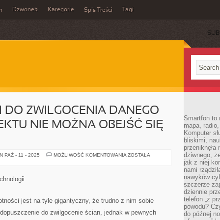
Dzwonek
Kategorie
Tagi
n
Spis Treści
SUB
I DO ZWILGOCENIA DANEGO
Smartfon to 
EKTU NIE MOŻNA OBEJŚĆ SIĘ
mapa, radio,
Komputer słu
bliskimi, na
przeniknęła 
dziwnego, że
KIEDY
PAŹ - 11 - 2025
MOŻLIWOŚĆ KOMENTOWANIA
ZOSTAŁA
DOCHODZI
jak z niej k
DO
nami rządzi
ZWILGOCENIA
DANEGO
nawyków cyf
chnologii
OBRĘBU
szczerze zap
CZY
dziennie pr
OBIEKTU
NIE
telefon „z p
tności jest na tyle gigantyczny, że trudno z nim sobie
MOŻNA
powodu? Czy 
OBEJŚĆ
e dopuszczenie do zwilgocenie ścian, jednak w pewnych
do późnej n
SIĘ
BEZ