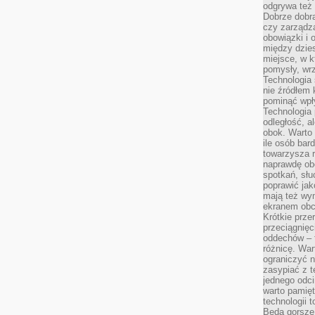
odgrywa też 
Dobrze dob
czy zarządz
obowiązki i 
między dzie
miejsce, w 
pomysły, wrz
Technologia 
nie źródłem 
pominąć wpł
Technologia
odległość, a
obok. Warto 
ile osób bard
towarzysza 
naprawdę ob
spotkań, słu
poprawić jak
mają też wym
ekranem obci
Krótkie prze
przeciągnięci
oddechów – t
różnicę. War
ograniczyć n
zasypiać z t
jednego odci
warto pamięt
technologii 
Będą gorsze 