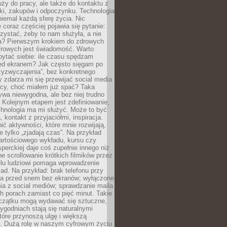
ży do pracy, ale także do kontaktu z
uki, zakupów i odpoczynku. Technologia
niemal każdą sferę życia. Nic
 coraz częściej pojawia się pytanie:
orzystać, żeby to nam służyła, a nie
ła? Pierwszym krokiem do zdrowych
rowych jest świadomość. Warto
ytać siebie: ile czasu spędzam
zed ekranem? Jak często sięgam po
rzyzwyczajenia”, bez konkretnego
zdarza mi się przewijać social media
ocy, choć miałem już spać? Taka
ywa niewygodna, ale bez niej trudno
 Kolejnym etapem jest zdefiniowanie,
chnologia ma mi służyć. Może to być
 kontakt z przyjaciółmi, inspiracja.
ić aktywności, które mnie rozwijają,
re tylko „zjadają czas”. Na przykład
artościowego wykładu, kursu czy
erckiej daje coś zupełnie innego niż
ne scrollowanie krótkich filmików przez
elu ludziowi pomaga wprowadzenie
ad. Na przykład: brak telefonu przy
ina przed snem bez ekranów; wyłączone
ia z social mediów; sprawdzanie maila
h porach zamiast co pięć minut. Takie
oczątku mogą wydawać się sztuczne,
 tygodniach stają się naturalnymi
óre przynoszą ulgę i większą
ę. Dużą rolę w naszym cyfrowym życiu