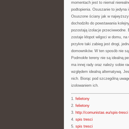
momentach jest to niemal nierealn
podtopienia. Osuszanie to jedyna 
Osuszone ściany jak w najwyższym
dochodziło do powstawania kolejn
pozostają izolacje przeciwwodne. 
zostaje kłopot wilgoci w domu, na
przykre taki zabieg jest drogi, j
domowników. W ten sposób nie są 
Podmokłe tereny nie są idealną 
ma innej rady oraz należy sobie r
względem idealną alternatywą. Jes
nich. Biorąc pod szczególną uwa
izolowaniem ich.
1.
felietony
2.
felietony
3.
http://comunistas.eu/spis-tresci
4.
spis tresci
5.
spis tresci