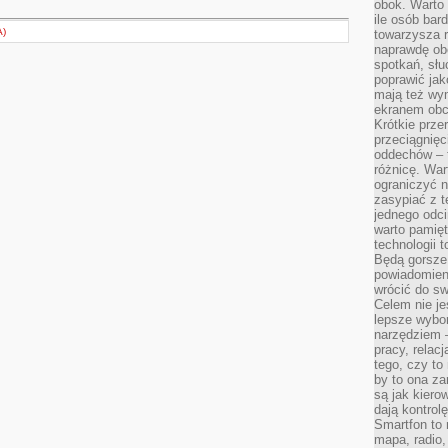
obok. Warto 
ile osób bard
A)
towarzysza 
naprawdę ob
spotkań, słu
poprawić jak
mają też wym
ekranem obci
Krótkie prze
przeciągnięci
oddechów – t
różnicę. War
ograniczyć n
zasypiać z t
jednego odci
warto pamięt
technologii 
Będą gorsze 
powiadomien
wrócić do sw
Celem nie je
lepsze wybor
narzędziem 
pracy, relac
tego, czy t
by to ona za
są jak kiero
dają kontro
Smartfon to 
mapa, radio,