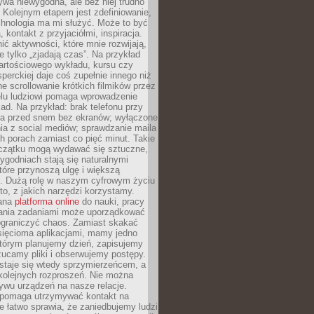
ywa niewygodna, ale bez niej trudno
 Kolejnym etapem jest zdefiniowanie,
chnologia ma mi służyć. Może to być
 kontakt z przyjaciółmi, inspiracja.
ić aktywności, które mnie rozwijają,
re tylko „zjadają czas”. Na przykład
artościowego wykładu, kursu czy
erckiej daje coś zupełnie innego niż
ne scrollowanie krótkich filmików przez
elu ludziowi pomaga wprowadzenie
ad. Na przykład: brak telefonu przy
ina przed snem bez ekranów; wyłączone
ia z social mediów; sprawdzanie maila
h porach zamiast co pięć minut. Takie
oczątku mogą wydawać się sztuczne,
 tygodniach stają się naturalnymi
óre przynoszą ulgę i większą
ę. Dużą rolę w naszym cyfrowym życiu
to, z jakich narzędzi korzystamy.
rana
platforma online
do nauki, pracy
ania zadaniami może uporządkować
ograniczyć chaos. Zamiast skakać
sięcioma aplikacjami, mamy jedno
którym planujemy dzień, zapisujemy
ucamy pliki i obserwujemy postępy.
staje się wtedy sprzymierzeńcem, a
kolejnych rozproszeń. Nie można
ywu urządzeń na nasze relacje.
 pomaga utrzymywać kontakt na
le łatwo sprawia, że zaniedbujemy ludzi