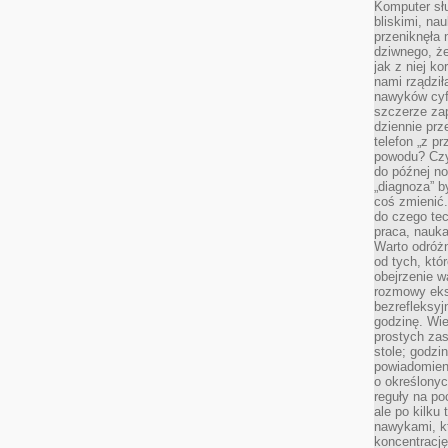
Komputer słu
bliskimi, na
przeniknęła 
dziwnego, że
jak z niej k
nami rządzi
nawyków cyf
szczerze zap
dziennie pr
telefon „z p
powodu? Czy 
do późnej n
„diagnoza” b
coś zmienić.
do czego te
praca, nauka,
Warto odróżn
od tych, któ
obejrzenie w
rozmowy eksp
bezrefleksyj
godzinę. Wi
prostych zas
stole; godz
powiadomien
o określonyc
reguły na p
ale po kilku
nawykami, kt
koncentracj