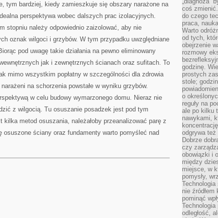
„diagnoza” b
e, tym bardziej, kiedy zamieszkuje się obszary narażone na
OSUSZANIA
coś zmienić.
idealna perspektywa wobec dalszych prac izolacyjnych.
do czego te
praca, nauka,
 stopniu należy odpowiednio zaizolować, aby nie
Warto odróżn
od tych, któ
ych oznak wilgoci i grzybów. W tym przypadku uwzględniane
obejrzenie w
Biorąc pod uwagę takie działania na pewno eliminowany
rozmowy eksp
bezrefleksyj
 wewnętrznych jak i zewnętrznych ścianach oraz sufitach. To
godzinę. Wi
ednak mimo wszystkim popłatny w szczególności dla zdrowia
prostych zas
stole; godz
narażeni na schorzenia powstałe w wyniku grzybów.
powiadomien
o określonyc
perspektywą w celu budowy wymarzonego domu. Nieraz nie
reguły na p
adzić z wilgocią. Tu osuszanie posadzek jest pod tym
ale po kilku
nawykami, kt
t kilka metod osuszania, należałoby przeanalizować parę z
koncentracj
gę osuszone ściany oraz fundamenty warto pomyśleć nad
odgrywa też 
Dobrze dob
czy zarządz
obowiązki i 
między dzie
miejsce, w 
pomysły, wrz
Technologia 
nie źródłem 
pominąć wpł
Technologia
odległość, a