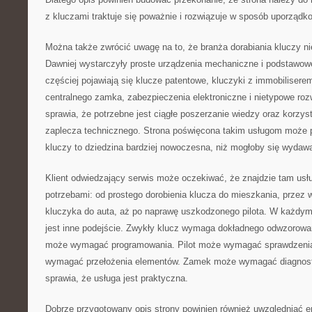
z kluczami traktuje się poważnie i rozwiązuje w sposób uporządk
Można także zwrócić uwagę na to, że branża dorabiania kluczy nie
Dawniej wystarczyły proste urządzenia mechaniczne i podstawowe
częściej pojawiają się klucze patentowe, kluczyki z immobiliserem
centralnego zamka, zabezpieczenia elektroniczne i nietypowe roz
sprawia, że potrzebne jest ciągłe poszerzanie wiedzy oraz korzys
zaplecza technicznego. Strona poświęcona takim usługom może 
kluczy to dziedzina bardziej nowoczesna, niż mogłoby się wydaw
Klient odwiedzający serwis może oczekiwać, że znajdzie tam usł
potrzebami: od prostego dorobienia klucza do mieszkania, prze
kluczyka do auta, aż po naprawę uszkodzonego pilota. W każdy
jest inne podejście. Zwykły klucz wymaga dokładnego odwzorow
może wymagać programowania. Pilot może wymagać sprawdzenia
wymagać przełożenia elementów. Zamek może wymagać diagnost
sprawia, że usługa jest praktyczna.
Dobrze przygotowany opis strony powinien również uwzględniać em