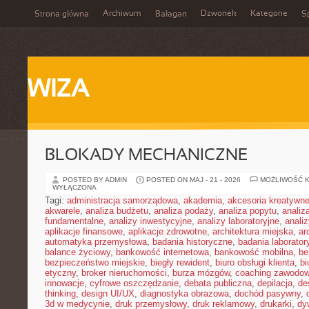
Archiwum
Dzwonek
Kategorie
Strona główna
Bałagan
Sp
WIZA
BLOKADY MECHANICZNE
POSTED BY ADMIN
POSTED ON MAJ - 21 - 2026
MOŻLIWOŚĆ 
WYŁĄCZONA
Tagi:
administracja samorządowa
,
akademia
,
akcesoria kreatywn
akwarele
,
analiza budżetu
,
analiza podaży
,
analiza popytu
,
anali
fundamentalne
,
analizy inwestycyjne
,
analizy laboratoryjne
,
anali
aplikacje finansowe
,
aplikacje zdrowotne
,
architektura miejska
,
ar
automatyka przemysłowa
,
badania historyczne
,
badania laborator
balance życiowy
,
bankowość internetowa
,
bankowość mobilna
,
be
bezpieczeństwo miejskie
,
biegły rewident
,
biuro obsługi klienta
,
bi
etyczny
,
broker nieruchomości
,
burza mózgów
,
coaching zawodo
innowacje
,
cyfrowe oszczędzanie
,
debata publiczna
,
depilacja
,
de
thinking
,
design UI/UX
,
diagnostyka obrazowa
,
dochód pasywny
,
3d w medycynie
,
druk przemysłowy
,
druk reklamowy
,
drukarki
,
dy