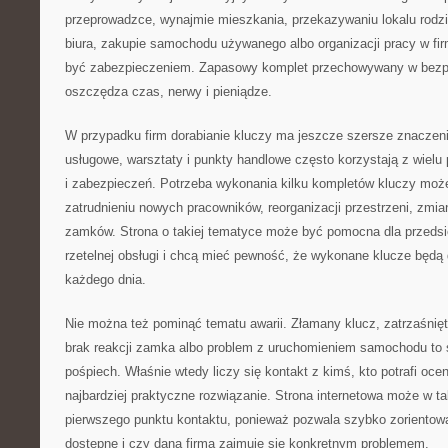
przeprowadzce, wynajmie mieszkania, przekazywaniu lokalu rodz
biura, zakupie samochodu używanego albo organizacji pracy w fi
być zabezpieczeniem. Zapasowy komplet przechowywany w bezp
oszczędza czas, nerwy i pieniądze.
W przypadku firm dorabianie kluczy ma jeszcze szersze znaczeni
usługowe, warsztaty i punkty handlowe często korzystają z wielu
i zabezpieczeń. Potrzeba wykonania kilku kompletów kluczy może
zatrudnieniu nowych pracowników, reorganizacji przestrzeni, zmi
zamków. Strona o takiej tematyce może być pomocna dla przedsię
rzetelnej obsługi i chcą mieć pewność, że wykonane klucze będą
każdego dnia.
Nie można też pominąć tematu awarii. Złamany klucz, zatrzaśnięt
brak reakcji zamka albo problem z uruchomieniem samochodu to s
pośpiech. Właśnie wtedy liczy się kontakt z kimś, kto potrafi oc
najbardziej praktyczne rozwiązanie. Strona internetowa może w taki
pierwszego punktu kontaktu, ponieważ pozwala szybko zorientować
dostępne i czy dana firma zajmuje się konkretnym problemem.