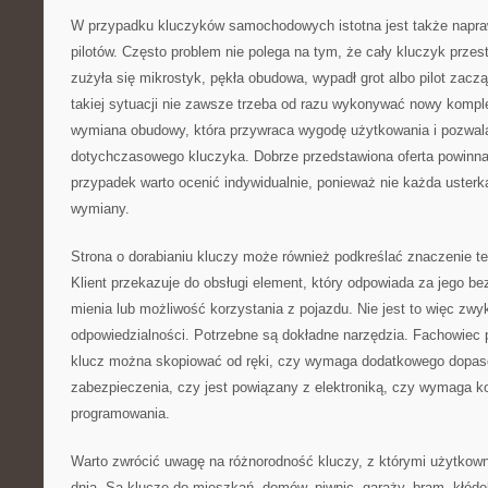
W przypadku kluczyków samochodowych istotna jest także napra
pilotów. Często problem nie polega na tym, że cały kluczyk przest
zużyła się mikrostyk, pękła obudowa, wypadł grot albo pilot zacz
takiej sytuacji nie zawsze trzeba od razu wykonywać nowy kompl
wymiana obudowy, która przywraca wygodę użytkowania i pozwala
dotychczasowego kluczyka. Dobrze przedstawiona oferta powinn
przypadek warto ocenić indywidualnie, ponieważ nie każda uster
wymiany.
Strona o dorabianiu kluczy może również podkreślać znaczenie t
Klient przekazuje do obsługi element, który odpowiada za jego b
mienia lub możliwość korzystania z pojazdu. Nie jest to więc zw
odpowiedzialności. Potrzebne są dokładne narzędzia. Fachowiec 
klucz można skopiować od ręki, czy wymaga dodatkowego dopas
zabezpieczenia, czy jest powiązany z elektroniką, czy wymaga k
programowania.
Warto zwrócić uwagę na różnorodność kluczy, z którymi użytkown
dnia. Są klucze do mieszkań, domów, piwnic, garaży, bram, kłóde