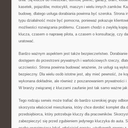
kasetek, pojazdów, motocykli, maszyn i wielu innych zamków. K
budowę, dlatego usługa dorabiania powinna być szeroka. Strona i
typu działalność może być pomocna, ponieważ pokazuje klientowi, 
możliwości rozwiązania problemu. Czasem chodzi o zwykłą kopię
klucza, czasem o naprawę pilota, a czasem o konsultację, czy d
uratować.
Bardzo ważnym aspektem jest także bezpieczeństwo. Dorabianie 
dostępem do przestrzeni prywatnych i wartościowych rzeczy, dlat
uczciwości. Strona powinna budować wrażenie, że usługi są wy
bezpieczny. Dla wielu osób istotne jest, aby mieć pewność, że ko
wykonana dokładnie, ale również z poszanowaniem prywatności i 
W branży związanej z kluczami zaufanie jest tak samo ważne jak
Tego rodzaju serwis może trafiać do bardzo szerokiej grupy odbior
skorzysta właściciel mieszkania, który chce dorobić komplet dla
przedsiębiorca, który potrzebuje kluczy dla pracowników. Skorzys
zabezpieczyć się przed zgubieniem jedynego kluczyka do auta. Sk
osoba wynajmująca lokal, właściciel garażu, użytkownik roweru 