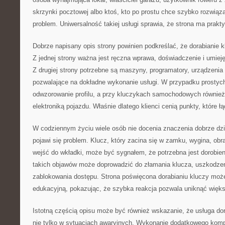
skrzynki pocztowej albo ktoś, kto po prostu chce szybko rozwiąza
problem. Uniwersalność takiej usługi sprawia, że strona ma prakt
Dobrze napisany opis strony powinien podkreślać, że dorabianie kl
Z jednej strony ważna jest ręczna wprawa, doświadczenie i umiej
Z drugiej strony potrzebne są maszyny, programatory, urządzenia
pozwalające na dokładne wykonanie usługi. W przypadku prostych 
odwzorowanie profilu, a przy kluczykach samochodowych również
elektroniką pojazdu. Właśnie dlatego klienci cenią punkty, które 
W codziennym życiu wiele osób nie docenia znaczenia dobrze dzia
pojawi się problem. Klucz, który zacina się w zamku, wygina, obr
wejść do wkładki, może być sygnałem, że potrzebna jest dorobien
takich objawów może doprowadzić do złamania klucza, uszkodzen
zablokowania dostępu. Strona poświęcona dorabianiu kluczy może
edukacyjną, pokazując, że szybka reakcja pozwala uniknąć więk
Istotną częścią opisu może być również wskazanie, że usługa dor
nie tylko w sytuacjach awaryjnych. Wykonanie dodatkowego komp