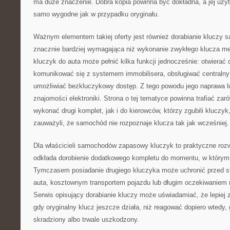
ma duże znaczenie. Dobra kopia powinna być dokładna, a jej uży
samo wygodne jak w przypadku oryginału.
Ważnym elementem takiej oferty jest również dorabianie kluczy
znacznie bardziej wymagająca niż wykonanie zwykłego klucza 
kluczyk do auta może pełnić kilka funkcji jednocześnie: otwierać 
komunikować się z systemem immobilisera, obsługiwać centraln
umożliwiać bezkluczykowy dostęp. Z tego powodu jego naprawa 
znajomości elektroniki. Strona o tej tematyce powinna trafiać zar
wykonać drugi komplet, jak i do kierowców, którzy zgubili kluczyk, 
zauważyli, że samochód nie rozpoznaje klucza tak jak wcześniej.
Dla właścicieli samochodów zapasowy kluczyk to praktyczne roz
odkłada dorobienie dodatkowego kompletu do momentu, w którym 
Tymczasem posiadanie drugiego kluczyka może uchronić przed s
auta, kosztownym transportem pojazdu lub długim oczekiwaniem n
Serwis opisujący dorabianie kluczy może uświadamiać, że lepiej
gdy oryginalny klucz jeszcze działa, niż reagować dopiero wtedy,
skradziony albo trwale uszkodzony.