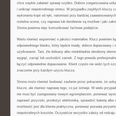
chce zwykle załatwić sprawę szybko. Dobrze zorganizowana usł
i uniknąć niepotrzebnego stresu. W przypadku zwykłych kluczy cz
wykonania kopii od ręki, natomiast przy bardziej zaawansowanyc
rzetelna ocena, czy naprawa lub dorobienie są możliwe i jaki zakr
Strona powinna więc komunikować fachowe podejście.
Warto również wspomnieć o jakości materiałów. Klucz powinien 
odpowiedniego blanku, który będzie trwały, dobrze dopasowany i 
użytkowanie. Tani, źle dobrany albo niedokładnie obrobiony elem
wygiąć, zaciąć lub uszkodzić zamek. Z tego powodu profesjonaln
łączyć odpowiednie dopasowanie. Klient często nie widzi tych sz
znaczenie przy każdym użyciu klucza.
Strona może również budować zaufanie przez pokazanie, że usług
klucze, ale również naprawę tego, co już istnieje. W wielu przy
nie musi być zastępowany nowym egzemplarzem, ponieważ wyst
naprawić przyciski, przełożyć elektronikę, sprawdzić baterię albo
możliwość jest dla klienta praktyczna, ponieważ pozwala przywró
niepotrzebnych kosztów. Oczywiście wszystko zależy od rodzaju