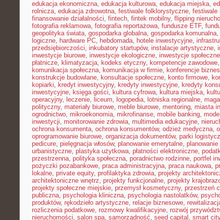
edukacja ekonomiczna
,
edukacja kulturowa
,
edukacja miejska
,
ed
rolnicza
,
edukacja zdrowotna
,
festiwale folklorystyczne
,
festiwale
finansowanie działalności
,
fintech
,
fintek mobilny
,
flipping nieruc
fotografia reklamowa
,
fotografia reportażowa
,
fundusze ETF
,
fund
geopolityka świata
,
gospodarka globalna
,
gospodarka komunalna
logiczne
,
hardware PC
,
hebdomada
,
hotele inwestycyjne
,
infrastr
przedsiębiorczości
,
inkubatory startupów
,
instalacje artystyczne
,
inwestycje biurowe
,
inwestycje ekologiczne
,
inwestycje społeczne
płatnicze
,
klimatyzacja
,
kodeks etyczny
,
kompetencje zawodowe
komunikacja społeczna
,
komunikacja w firmie
,
konferencje bizne
konstrukcje budowlane
,
konsultacje społeczne
,
konto firmowe
,
ko
kopiarki
,
kredyt inwestycyjny
,
kredyty inwestycyjne
,
kredyty kon
inwestycyjne
,
księga gości
,
kultura cyfrowa
,
kultura miejska
,
kult
operacyjny
,
leczenie
,
liceum
,
logopedia
,
lotniska regionalne
,
maga
polityczny
,
materiały biurowe
,
meble biurowe
,
mentoring
,
miasta in
ogrodnictwo
,
mikroekonomia
,
mikrofinanse
,
mobile banking
,
mode
inwestycji
,
monitorowanie zdrowia
,
multimedia edukacyjne
,
nieruc
ochrona konsumenta
,
ochrona konsumentów
,
odzież medyczna
,
o
oprogramowanie biurowe
,
organizacja dokumentów
,
parki logistyc
pedicure
,
pielęgnacja włosów
,
planowanie emerytalne
,
planowanie 
urbanistyczne
,
plastyka użytkowa
,
płatności elektroniczne
,
podatk
przestrzenna
,
polityka społeczna
,
poradnictwo rodzinne
,
portfel i
pożyczki pozabankowe
,
praca administracyjna
,
praca naukowa
,
p
lokalne
,
private equity
,
profilaktyka zdrowia
,
projekty architektoni
architektoniczne wnętrz
,
projekty funkcjonalne
,
projekty krajobra
projekty społeczne miejskie
,
przemysł kosmetyczny
,
przestrzeń 
publiczna
,
psychologia kliniczna
,
psychologia nastolatków
,
psycho
produktów
,
rękodzieło artystyczne
,
relacje biznesowe
,
rewitalizacj
rozliczenia podatkowe
,
rozmowy kwalifikacyjne
,
rozwój przywódz
nieruchomości
,
salon spa
,
samorządność
,
seed capital
,
smart cit