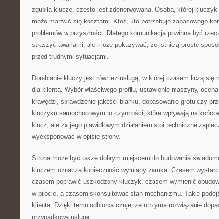
zgubiła klucze, często jest zdenerwowana. Osoba, której kluczyk 
może martwić się kosztami. Ktoś, kto potrzebuje zapasowego ko
problemów w przyszłości. Dlatego komunikacja powinna być rzec
straszyć awariami, ale może pokazywać, że istnieją proste sposo
przed trudnymi sytuacjami.
Dorabianie kluczy jest również usługą, w której czasem liczą się
dla klienta. Wybór właściwego profilu, ustawienie maszyny, ocena 
krawędzi, sprawdzenie jakości blanku, dopasowanie grotu czy prze
kluczyku samochodowym to czynności, które wpływają na końcowy
klucz, ale za jego prawidłowym działaniem stoi techniczne zaplec
wyeksponować w opisie strony.
Strona może być także dobrym miejscem do budowania świadomoś
kluczem oznacza konieczność wymiany zamka. Czasem wystarc
czasem poprawić uszkodzony kluczyk, czasem wymienić obudowę
w pilocie, a czasem skonsultować stan mechanizmu. Takie podejśc
klienta. Dzięki temu odbiorca czuje, że otrzyma rozwiązanie dopa
przypadkową usługę.