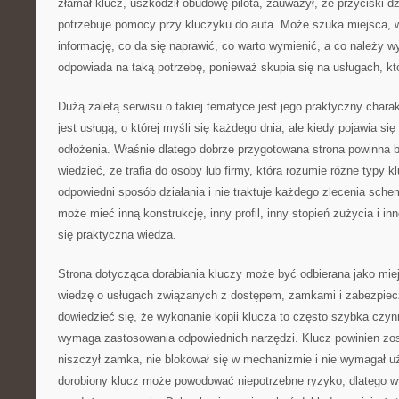
złamał klucz, uszkodził obudowę pilota, zauważył, że przyciski dzi
potrzebuje pomocy przy kluczyku do auta. Może szuka miejsca,
informację, co da się naprawić, co warto wymienić, a co należy 
odpowiada na taką potrzebę, ponieważ skupia się na usługach, kt
Dużą zaletą serwisu o takiej tematyce jest jego praktyczny charak
jest usługą, o której myśli się każdego dnia, ale kiedy pojawia się
odłożenia. Właśnie dlatego dobrze przygotowana strona powinna 
wiedzieć, że trafia do osoby lub firmy, która rozumie różne typy kl
odpowiedni sposób działania i nie traktuje każdego zlecenia sch
może mieć inną konstrukcję, inny profil, inny stopień zużycia i in
się praktyczna wiedza.
Strona dotycząca dorabiania kluczy może być odbierana jako miej
wiedzę o usługach związanych z dostępem, zamkami i zabezpie
dowiedzieć się, że wykonanie kopii klucza to często szybka czyn
wymaga zastosowania odpowiednich narzędzi. Klucz powinien zos
niszczył zamka, nie blokował się w mechanizmie i nie wymagał uż
dorobiony klucz może powodować niepotrzebne ryzyko, dlatego w