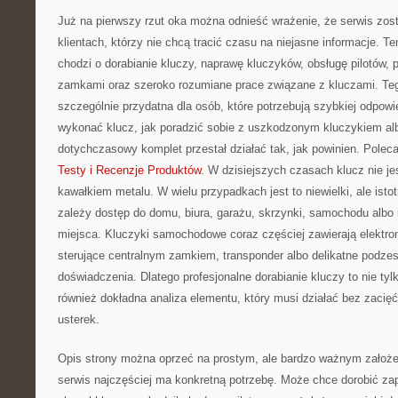
Już na pierwszy rzut oka można odnieść wrażenie, że serwis zos
klientach, którzy nie chcą tracić czasu na niejasne informacje. Te
chodzi o dorabianie kluczy, naprawę kluczyków, obsługę pilotów
zamkami oraz szeroko rozumiane prace związane z kluczami. Tego
szczególnie przydatna dla osób, które potrzebują szybkiej odpowi
wykonać klucz, jak poradzić sobie z uszkodzonym kluczykiem alb
dotychczasowy komplet przestał działać tak, jak powinien. Polec
Testy i Recenzje Produktów
. W dzisiejszych czasach klucz nie je
kawałkiem metalu. W wielu przypadkach jest to niewielki, ale ist
zależy dostęp do domu, biura, garażu, skrzynki, samochodu albo
miejsca. Kluczyki samochodowe coraz częściej zawierają elektroni
sterujące centralnym zamkiem, transponder albo delikatne podze
doświadczenia. Dlatego profesjonalne dorabianie kluczy to nie tyl
również dokładna analiza elementu, który musi działać bez zacię
usterek.
Opis strony można oprzeć na prostym, ale bardzo ważnym założeniu
serwis najczęściej ma konkretną potrzebę. Może chce dorobić z