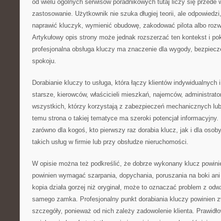
od wielu ogólnych serwisów poradnikowych tutaj liczy się przede
zastosowanie. Użytkownik nie szuka długiej teorii, ale odpowiedzi,
naprawić kluczyk, wymienić obudowę, zakodować pilota albo roz
Artykułowy opis strony może jednak rozszerzać ten kontekst i p
profesjonalna obsługa kluczy ma znaczenie dla wygody, bezpiecz
spokoju.
Dorabianie kluczy to usługa, która łączy klientów indywidualnych
starsze, kierowców, właścicieli mieszkań, najemców, administrato
wszystkich, którzy korzystają z zabezpieczeń mechanicznych lub
temu strona o takiej tematyce ma szeroki potencjał informacyjny
zarówno dla kogoś, kto pierwszy raz dorabia klucz, jak i dla osoby
takich usług w firmie lub przy obsłudze nieruchomości.
W opisie można też podkreślić, że dobrze wykonany klucz powini
powinien wymagać szarpania, dopychania, poruszania na boki ani 
kopia działa gorzej niż oryginał, może to oznaczać problem z od
samego zamka. Profesjonalny punkt dorabiania kluczy powinien 
szczegóły, ponieważ od nich zależy zadowolenie klienta. Prawid