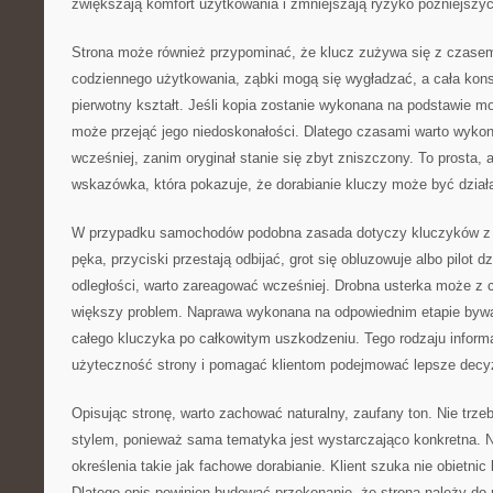
zwiększają komfort użytkowania i zmniejszają ryzyko późniejszyc
Strona może również przypominać, że klucz zużywa się z czasem
codziennego użytkowania, ząbki mogą się wygładzać, a cała kons
pierwotny kształt. Jeśli kopia zostanie wykonana na podstawie 
może przejąć jego niedoskonałości. Dlatego czasami warto wyko
wcześniej, zanim oryginał stanie się zbyt zniszczony. To prosta, 
wskazówka, która pokazuje, że dorabianie kluczy może być dział
W przypadku samochodów podobna zasada dotyczy kluczyków z e
pęka, przyciski przestają odbijać, grot się obluzowuje albo pilot dz
odległości, warto zareagować wcześniej. Drobna usterka może z 
większy problem. Naprawa wykonana na odpowiednim etapie bywa
całego kluczyka po całkowitym uszkodzeniu. Tego rodzaju infor
użyteczność strony i pomagać klientom podejmować lepsze decy
Opisując stronę, warto zachować naturalny, zaufany ton. Nie tr
stylem, ponieważ sama tematyka jest wystarczająco konkretna. Na
określenia takie jak fachowe dorabianie. Klient szuka nie obietnic
Dlatego opis powinien budować przekonanie, że strona należy do