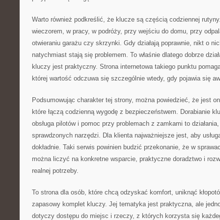
Warto również podkreślić, że klucze są częścią codziennej rutyny
wieczorem, w pracy, w podróży, przy wejściu do domu, przy odpa
otwieraniu garażu czy skrzynki. Gdy działają poprawnie, nikt o ni
natychmiast stają się problemem. To właśnie dlatego dobrze dział
kluczy jest praktyczny. Strona internetowa takiego punktu pomag
której wartość odczuwa się szczególnie wtedy, gdy pojawia się aw
Podsumowując charakter tej strony, można powiedzieć, że jest 
które łączą codzienną wygodę z bezpieczeństwem. Dorabianie kl
obsługa pilotów i pomoc przy problemach z zamkami to działania
sprawdzonych narzędzi. Dla klienta najważniejsze jest, aby usłu
dokładnie. Taki serwis powinien budzić przekonanie, że w spraw
można liczyć na konkretne wsparcie, praktyczne doradztwo i ro
realnej potrzeby.
To strona dla osób, które chcą odzyskać komfort, uniknąć kłopot
zapasowy komplet kluczy. Jej tematyka jest praktyczna, ale jed
dotyczy dostępu do miejsc i rzeczy, z których korzysta się każd