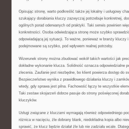
Opisując stronę, warto podkreślić także jej lokalny i usługowy ch
szukający dorabiania kluczy zazwyczaj potrzebuje konkretnej, do
ogólnych porad oderwanych od praktyki. Taki serwis powinien wi
konkretności. Osoba odwiedzająca stronę może szybko sprawdzić
odpowiadającą jej sytuacji. To ważne, ponieważ w branży kluczy
podejmowane są szybko, pod wpływem realnej potrzeby.
Wizerunek strony można zbudować wokół takich wartości jak pre
dokładne wykonanie klucza. Solidność oznacza odpowiedzialne p
zlecenia. Zaufanie jest niezbędne, bo klient powierza dostęp do s
Bezpieczeństwo wynika z prawidłowego działania kluczy i zamk
wtedy, gdy sprawa jest pilna. Fachowość łączy te wszystkie elem
Taki zestaw skojarzeń dobrze pasuje do strony poświęconej dorabi
kluczyków.
Usługi związane z kluczami wymagają również odpowiedniego pode
różnica w nacięciu, źle dobrany blank, niedokładna kopia albo n
sprawić, że klucz będzie działał źle lub nie zadziała wcale. Dlate