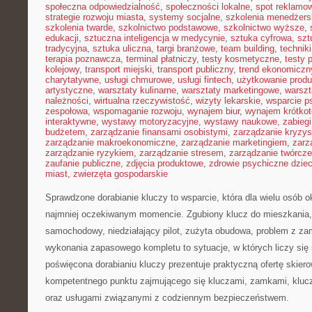
społeczna odpowiedzialność
,
społeczności lokalne
,
spot reklamo
strategie rozwoju miasta
,
systemy socjalne
,
szkolenia menedżers
szkolenia twarde
,
szkolnictwo podstawowe
,
szkolnictwo wyższe
,
edukacji
,
sztuczna inteligencja w medycynie
,
sztuka cyfrowa
,
szt
tradycyjna
,
sztuka uliczna
,
targi branżowe
,
team building
,
technik
terapia poznawcza
,
terminal płatniczy
,
testy kosmetyczne
,
testy 
kolejowy
,
transport miejski
,
transport publiczny
,
trend ekonomiczn
charytatywne
,
usługi chmurowe
,
usługi fintech
,
użytkowanie prod
artystyczne
,
warsztaty kulinarne
,
warsztaty marketingowe
,
warszt
należności
,
wirtualna rzeczywistość
,
wizyty lekarskie
,
wsparcie p
zespołowa
,
wspomaganie rozwoju
,
wynajem biur
,
wynajem krótko
interaktywne
,
wystawy motoryzacyjne
,
wystawy naukowe
,
zabiegi
budżetem
,
zarządzanie finansami osobistymi
,
zarządzanie kryzy
zarządzanie makroekonomiczne
,
zarządzanie marketingiem
,
zarz
zarządzanie ryzykiem
,
zarządzanie stresem
,
zarządzanie twórcze
zaufanie publiczne
,
zdjęcia produktowe
,
zdrowie psychiczne dziec
miast
,
zwierzęta gospodarskie
Sprawdzone dorabianie kluczy to wsparcie, która dla wielu osób 
najmniej oczekiwanym momencie. Zgubiony klucz do mieszkania
samochodowy, niedziałający pilot, zużyta obudowa, problem z za
wykonania zapasowego kompletu to sytuacje, w których liczy się
poświęcona dorabianiu kluczy prezentuje praktyczną ofertę skier
kompetentnego punktu zajmującego się kluczami, zamkami, kl
oraz usługami związanymi z codziennym bezpieczeństwem.