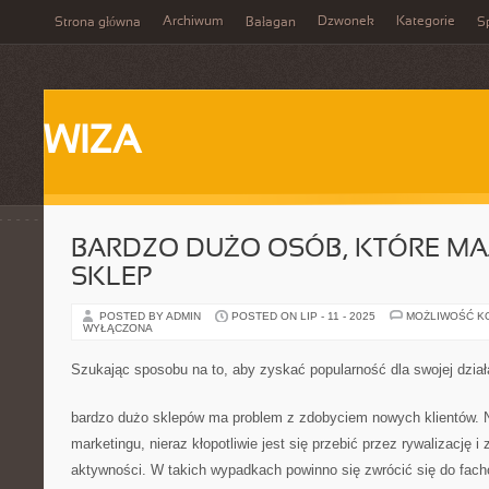
Archiwum
Dzwonek
Kategorie
Strona główna
Bałagan
Sp
WIZA
BARDZO DUŻO OSÓB, KTÓRE MA
SKLEP
POSTED BY ADMIN
POSTED ON LIP - 11 - 2025
MOŻLIWOŚĆ K
WYŁĄCZONA
Szukając sposobu na to, aby zyskać popularność dla swojej dział
bardzo dużo sklepów ma problem z zdobyciem nowych klientów. N
marketingu, nieraz kłopotliwie jest się przebić przez rywalizację i 
aktywności. W takich wypadkach powinno się zwrócić się do fach