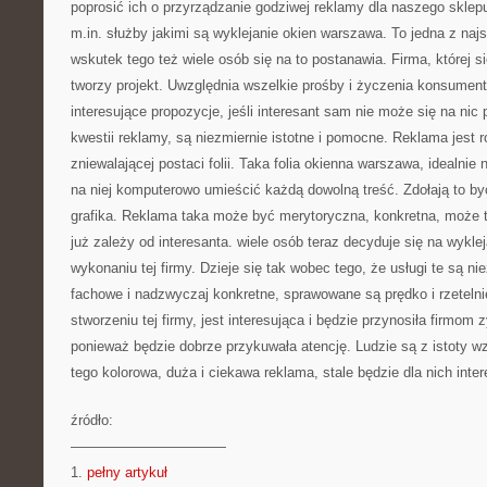
poprosić ich o przyrządzanie godziwej reklamy dla naszego sklepu
m.in. służby jakimi są wyklejanie okien warszawa. To jedna z na
wskutek tego też wiele osób się na to postanawia. Firma, której si
tworzy projekt. Uwzględnia wszelkie prośby i życzenia konsument
interesujące propozycje, jeśli interesant sam nie może się na nic
kwestii reklamy, są niezmiernie istotne i pomocne. Reklama jest
zniewalającej postaci folii. Taka folia okienna warszawa, idealnie
na niej komputerowo umieścić każdą dowolną treść. Zdołają to być
grafika. Reklama taka może być merytoryczna, konkretna, może 
już zależy od interesanta. wiele osób teraz decyduje się na wykle
wykonaniu tej firmy. Dzieje się tak wobec tego, że usługi te są n
fachowe i nadzwyczaj konkretne, sprawowane są prędko i rzeteln
stworzeniu tej firmy, jest interesująca i będzie przynosiła firmom z
ponieważ będzie dobrze przykuwała atencję. Ludzie są z istoty 
tego kolorowa, duża i ciekawa reklama, stale będzie dla nich inter
źródło:
———————————
1.
pełny artykuł