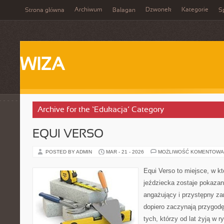
Archiwum
Dzwonek
Kategorie
Strona główna
Bałagan
Sp
WIZA
Archive for the ‘Edukacja’ Category
EQUI VERSO
POSTED BY ADMIN
MAR - 21 - 2026
MOŻLIWOŚĆ KOMENTOWA
Equi Verso to miejsce, w k
jeździecka zostaje pokazan
angażujący i przystępny za
dopiero zaczynają przygodę 
tych, którzy od lat żyją w r