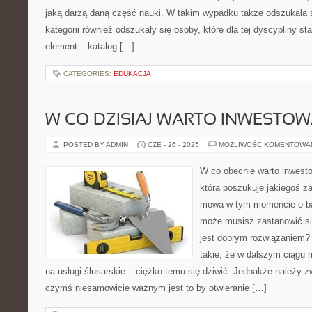
jaką darzą daną część nauki. W takim wypadku także odszukała 
kategorii również odszukały się osoby, które dla tej dyscypliny s
element – katalog […]
CATEGORIES:
EDUKACJA
W CO DZISIAJ WARTO INWESTO
POSTED BY ADMIN
CZE - 26 - 2025
MOŻLIWOŚĆ KOMENTOWA
W co obecnie warto inwesto
która poszukuje jakiegoś za
mowa w tym momencie o ba
może musisz zastanowić si
jest dobrym rozwiązaniem? 
takie, że w dalszym ciągu 
na usługi ślusarskie – ciężko temu się dziwić. Jednakże należy 
czymś niesamowicie ważnym jest to by otwieranie […]