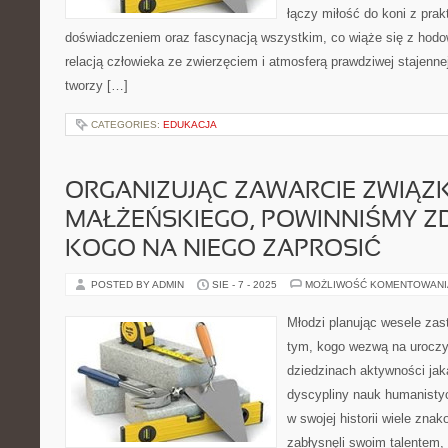
łączy miłość do koni z pra
doświadczeniem oraz fascynacją wszystkim, co wiąże się z hodow
relacją człowieka ze zwierzęciem i atmosferą prawdziwej stajenne
tworzy […]
CATEGORIES:
EDUKACJA
ORGANIZUJĄC ZAWARCIE ZWIĄZ
MAŁŻEŃSKIEGO, POWINNIŚMY 
KOGO NA NIEGO ZAPROSIĆ
POSTED BY ADMIN
SIE - 7 - 2025
MOŻLIWOŚĆ KOMENTOWAN
Młodzi planując wesele zas
tym, kogo wezwą na urocz
dziedzinach aktywności jaką
dyscypliny nauk humanisty
w swojej historii wiele znak
zabłysnęli swoim talentem,